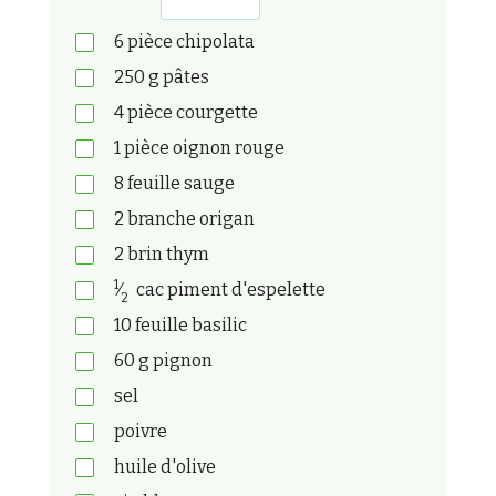
6
pièce
chipolata
250
g
pâtes
4
pièce
courgette
1
pièce
oignon rouge
8
feuille
sauge
2
branche
origan
2
brin
thym
1
⁄
cac
piment d'espelette
2
10
feuille
basilic
60
g
pignon
sel
poivre
huile d'olive