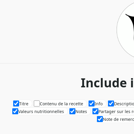
Include 
Titre
Contenu de la recette
Info
Descripti
Valeurs nutritionnelles
Notes
Partager sur les 
Note de remer