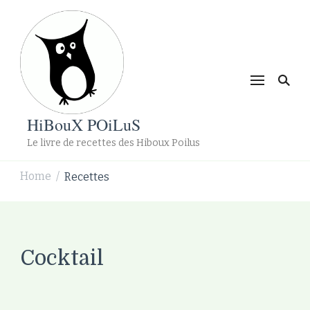
HiBouX POiLuS
Le livre de recettes des Hiboux Poilus
Home
Recettes
/
Cocktail