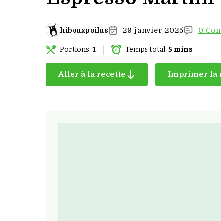
hibouxpoilus
29 janvier 2025
0 Com
Portions:
1
Temps total:
5 mins
Aller à la recette
Imprimer la 