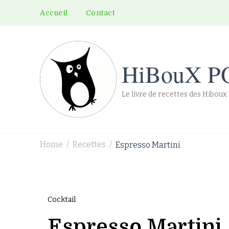
Accueil
Contact
HiBouX P
Le livre de recettes des Hiboux
Home
Recettes
Espresso Martini
/
/
Cocktail
Espresso Martini