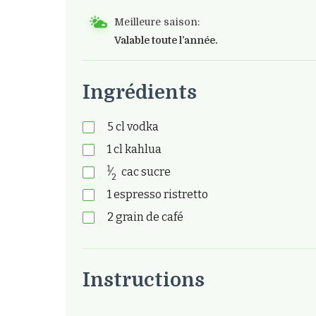
Meilleure saison:
Valable toute l’année.
Ingrédients
5
cl
vodka
1
cl
kahlua
1
⁄
cac
sucre
2
1
espresso ristretto
2
grain de café
Instructions