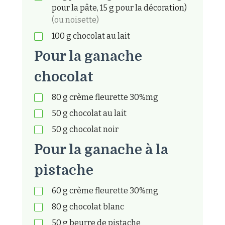
pour la pâte, 15 g pour la décoration)
(ou noisette)
100
g
chocolat au lait
Pour la ganache
chocolat
80
g
crème fleurette 30%mg
50
g
chocolat au lait
50
g
chocolat noir
Pour la ganache à la
pistache
60
g
crème fleurette 30%mg
80
g
chocolat blanc
50
g
beurre de pistache