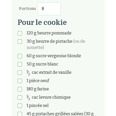
Portions
Pour le cookie
120
g
beurre pommade
30
g
beurre de pistache
(ou de
noisette)
60
g
sucre vergeoise blonde
50
g
sucre blanc
1
⁄
cac
extrait de vanille
2
1
pièce
oeuf
180
g
farine
1
⁄
cac
levure chimique
2
1
pincée
sel
45
g
pistaches grillées salées (30 g