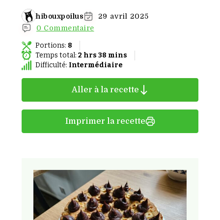
hibouxpoilus
29 avril 2025
0 Commentaire
Portions:
8
Temps total:
2 hrs 38 mins
Difficulté:
Intermédiaire
Aller à la recette
Imprimer la recette